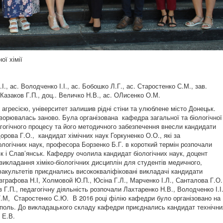
ої хімії
., ас. Володченко І.І., ас. Бобошко Л.Г., ас. Старостенко С.М., зав.
Казаков Г.П., доц.. Величко Н.В., ас. ОЛисенко О.М.
ою агресією, університет залишив рідні стіни та улюблене місто Донецьк.
створювалась заново. Була організована кафедра загальної та біологічної
дагогічного процесу та його методичного забезпечення внесли кандидати
орова Г.О., кандидат хімічних наук Горкуненко О.О., які за
логічних наук, професора Борзенко Б.Г. в короткий термін розпочали
к і Слав’янськ. Кафедру очолила кандидат біологічних наук, доцент
икладання хіміко-біологічних дисциплін для студентів медичного,
акультетів приєднались висококваліфіковані викладачі кандидати
вграфова Н.І, Холмовой Ю.П., Юсіна Г.Л., Марченко І.Л., Санталова Г.О.
.П., педагогічну діяльність розпочали Лахтаренко Н.В., Володченко І.І.
Г.М, Старостенко С.Ю. В 2016 році філію кафедри було організовано на
уполь. До викладацького складу кафедри приєднались кандидат технічни
 Е.В.