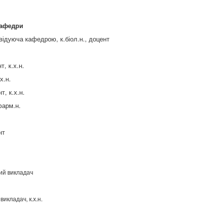
кафедри
ідуюча кафедрою, к.біол.н., доцент
, к.х.н.
х.н.
, к.х.н.
фарм.н.
нт
ий викладач
икладач, к.х.н.