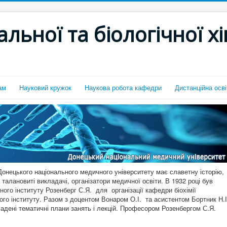
льної та біологічної хі
ам
Науковий кружок
Наукова робота кафедри
Дистанційна осві
 Донецького національного медичного університету має славетну історію,
талановиті викладачі, організатори медичної освіти. В 1932 році був
го інституту Розенберг С.Я. для організації кафедри біохімії
ного інституту. Разом з доцентом Вонаром О.І. та асистентом Бортник Н.І
ладені тематичні плани занять і лекцій. Професором Розенбергом С.Я.