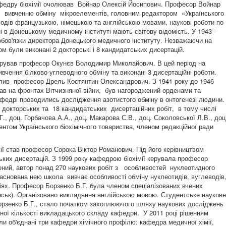
афедру біохімії очолював Войнар Олексій Йосипович. Професор Войнар
о вивченню обміну мікроелементів, головним редактором «Українського
одів французькою, німецькою та англійською мовами, наукові роботи по
і в Донецькому медичному інституті мають світову відомість. У 1943 -
обов'язки директора Донецького медичного інституту. Незважаючи на
вом були виконані 2 докторські і 8 кандидатських дисертацій.
керував професор Окунєв Володимир Миколайович. В цей період на
вчення білково-углеводного обміну та виконані 3 дисертаційні роботи.
олив професор Дрель Костянтин Олександрович. З 1941 року до 1946
в на фронтах Вітчизняної війни, був нагороджений орденами та
афедрі проводились дослідження азотистого обміну в онтогенезі людини.
 докторських та 18 кандидатських дисертаційних робіт, в тому числі
., доц. Горбачова А.А., доц. Макарова С.В., доц. Соколовської Л.В., доц
нтом Українського біохімічного товариства, членом редакційної ради
ії став професор Сорока Віктор Романович. Під його керівництвом
ьких дисертацій. З 1999 року кафедрою біохімії керувала професор
вчений, автор понад 270 наукових робіт з особливостей нуклеотидного
аснована нею школа вивчає особливості обміну нуклеотидів, вуглеводів
огіях. Професор Борзенко Б.Г. була членом спеціалізованих вчених
ськ). Організовано викладання англійською мовою. Студентське наукове
орзенко Б.Г., стало початком захоплюючого шляху наукових досліджень
ої кількості викладацького складу кафедри. У 2011 році рішенням
и об'єднані три кафедри хімічного профілю: кафедра медичної хімії,