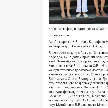
Колектив кафедри загальної та біологічн
З ліва на право:
Ас. Лахтаренко Н.В., доц.. Євграфова Н.І
кафедрою доц. Богатирьова О.В., доц.. 
В січні 2015 року, у зв’язку з військов
Кафедра, як і в далекі тридцяті роки, 
хімії. Значний внесок в організацію пе
біологічних наук Богатирьова О.В., Фед
консультативною допомогою доктора біо
навчання студентів в містах Краматорсь
Богатирьова Олена Володимирівна. До в
стоматологічного та фармацевтичного ф
хімічних наук, доценти Величко Н.В., Є
кандидат фармацевтичних наук Казаков Г
Бобошко Л.Г., Лисенко О.М., Моісєєва 
медичному факультеті №3 в місті Марі
наук Михайленко В.В., асистент Макєєв