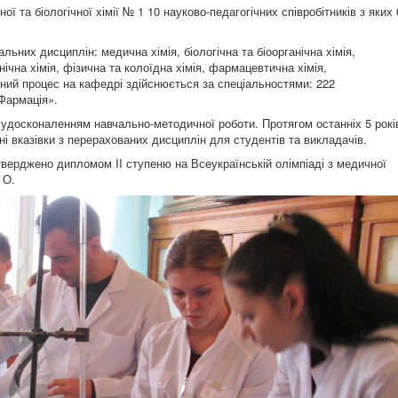
ї та біологічної хімії № 1 10 науково-педагогічних співробітників з яких 
ьних дисциплін: медична хімія, біологічна та біоорганічна хімія,
анічна хімія, фізична та колоїдна хімія, фармацевтична хімія,
ьний процес на кафедрі здійснюється за спеціальностями: 222
Фармація».
удосконаленням навчально-методичної роботи. Протягом останніх 5 рокі
і вказівки з перерахованих дисциплін для студентів та викладачів.
тверджено дипломом II ступеню на Всеукраїнській олімпіаді з медичної
 О.