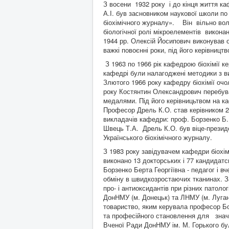
З восени 1932 року і до кінця життя к
А.І. був засновником наукової школи п
біохімічного журналу». Він вільно вол
біологічної ролі мікроелементів виконан
1944 рр. Олексій Йосипович виконував 
важкі повоєнні роки, під його керівницт
З 1963 по 1966 рік кафедрою біохімії 
кафедрі були налагоджені методики з ви
Злютого 1966 року кафедру біохімії оч
року Костянтин Олександрович перебува
медалями. Під його керівницьтвом на к
Професор Дрель К.О. став керівником 2
викладачів кафедри: проф. Борзенко Б.Г
Швець Т.А. Дрель К.О. був віце-президе
Українського біохімічного журналу.
З 1983 року завідувачем кафедри біохім
виконано 13 докторських і 77 кандидатс
Борзенко Берта Георгіївна - педагог і 
обміну в швидкозростаючих тканинах. З
про- і антиоксидантів при різних патол
ДонНМУ (м. Донецьк) та ЛНМУ (м. Луган
товариство, яким керувала професор Б
та професійного становлення для значн
Вченої Ради ДонНМУ ім. М. Горького бул