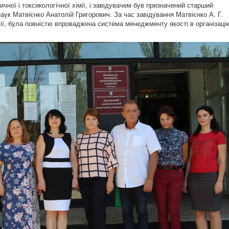
чної і токсикологічної хімії, і завідувачем був призначений старший
наук Матвієнко Анатолій Григорович. За час завідування Матвієнко А. Г.
імії, була повністю впроваджена система менеджменту якості в організаці