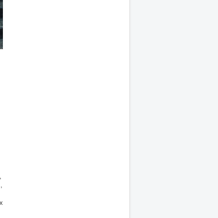
,
,
х