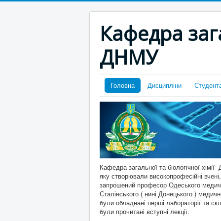
Кафедра зага
ДНМУ
Головна
Дисципліни
Студент
Кафедра загальної та біологічної хімії
яку створювали високопрофесійні вчені, 
запрошений професор Одеського медично
Сталінського ( нині Донецького ) медич
були обладнані перші лабораторії та ск
були прочитані вступні лекції.