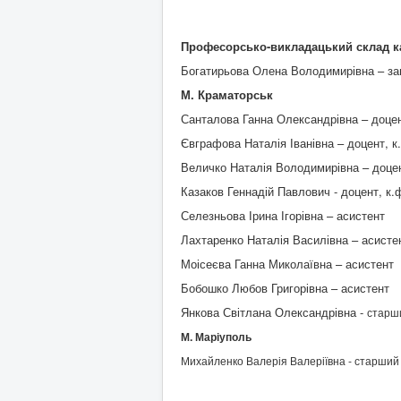
Професорсько-викладацький склад 
Богатирьова Олена Володимирівна – зав
М. Краматорськ
Санталова Ганна Олександрівна – доцент
Євграфова Наталія Іванівна – доцент, к.
Величко Наталія Володимирівна – доцент
Казаков Геннадій Павлович - доцент, к.
Селезньова Ірина Ігорівна – асистент
Лахтаренко Наталія Василівна – асисте
Моісеєва Ганна Миколаївна – асистент
Бобошко Любов Григорівна – асистент
Янкова Світлана Олександрівна -
старш
М. Маріуполь
Михайленко Валерія Валеріївна - старший в